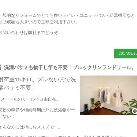
一般的なリフォームでとても多いトイレ・ユニットバス・給湯機器など
は助成額も大きいので是非ご利用下さい。
お問い合わせは弊社までどうぞ。
2017/03/1
洗濯バサミも物干し竿も不要！ブルックリンランドリール。
耐荷重15キロ。ズレない穴で洗
濯バサミ不要。
4メートルのリールで自由自在。
花粉の季節や梅雨時期は外に洗濯物が干
せない！
そんな方には特におススメです。