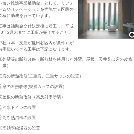
ション推進事業補助金」として、リフォ
ームやリノベーションを実施する区民の
皆様に助成を行っています。
工事は補助金交付決定後に着工し、平成
30年2月末までに工事が完了すること。
弊社（本・支店が世田谷区内が条件）が
お手伝いできる工事は下記になります。
①外壁等の断熱改修（断熱材を使用した外壁、屋根、天井又は床の改修
工事）
②窓の断熱改修(二重窓、二重サッシの設置）
③窓の断熱改修(複層ガラスの設置）
④屋根の断熱改修（高反射率塗装）
⑤節水トイレの設置
⑥高断熱浴槽の設置
⑦高効率給湯器の設置